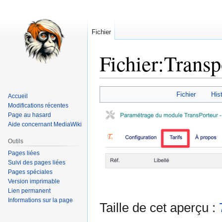
Fichier
Fichier
:
Transp
Aller
Aller
Fichier
Hist
Accueil
à
à
Modifications récentes
la
la
Page au hasard
navigation
recherche
Aide concernant MediaWiki
Outils
Pages liées
Suivi des pages liées
Pages spéciales
Version imprimable
Lien permanent
Informations sur la page
Taille de cet aperçu :