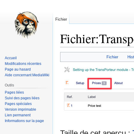
Fichier
Fichier
:
Transp
Aller
Aller
Fichier
Hist
Accueil
à
à
Modifications récentes
la
la
Page au hasard
navigation
recherche
Aide concernant MediaWiki
Outils
Pages liées
Suivi des pages liées
Pages spéciales
Version imprimable
Lien permanent
Informations sur la page
Taille de cet aperçu :