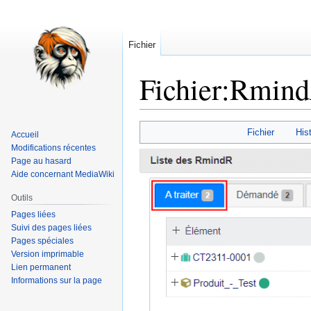
Fichier
Fichier
:
Rmind
Aller
Aller
Fichier
Hist
Accueil
à
à
Modifications récentes
la
la
Page au hasard
navigation
recherche
Aide concernant MediaWiki
Outils
Pages liées
Suivi des pages liées
Pages spéciales
Version imprimable
Lien permanent
Informations sur la page