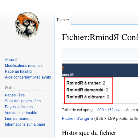
Fichier
Fichier
:
RmindЯ Conf
Aller
Aller
à
à
Accueil
la
la
Modifications récentes
navigation
recherche
Page au hasard
Aide concernant MediaWiki
Outils
Pages liées
Suivi des pages liées
Pages spéciales
Taille de cet aperçu :
800 × 152 pixels
.
Autre r
Version imprimable
Fichier d’origine
‎
(836 × 159 pixels, taill
Lien permanent
Informations sur la page
Historique du fichier