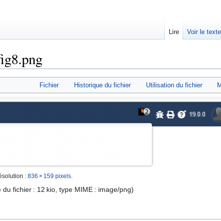
Lire
Voir le text
ig8.png
Fichier
Historique du fichier
Utilisation du fichier
M
ésolution :
836 × 159 pixels
.
e du fichier : 12 kio, type MIME :
image/png
)