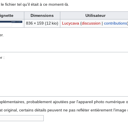
e fichier tel qu'il était à ce moment-là.
ignette
Dimensions
Utilisateur
836 × 159
(12 kio)
Lucycava
(
discussion
|
contributions
r.
r :
pplémentaires, probablement ajoutées par l'appareil photo numérique ou
tat original, certains détails peuvent ne pas refléter entièrement l'image