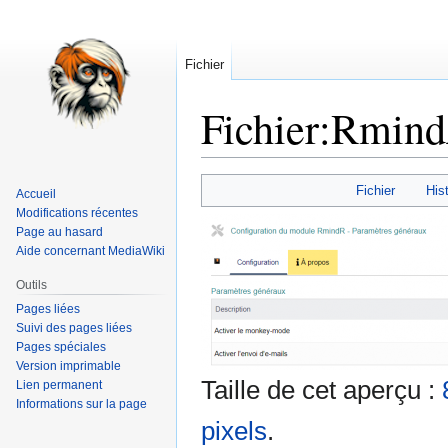
Fichier
Fichier
:
Rmind
Aller
Aller
Fichier
Hist
Accueil
à
à
Modifications récentes
la
la
Page au hasard
navigation
recherche
Aide concernant MediaWiki
Outils
Pages liées
Suivi des pages liées
Pages spéciales
Version imprimable
Taille de cet aperçu :
Lien permanent
Informations sur la page
pixels
.