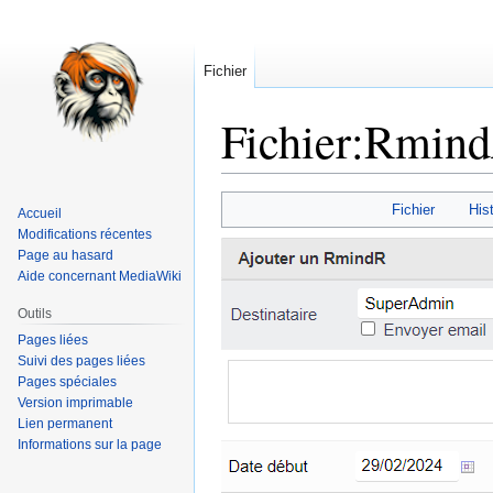
Fichier
Fichier
:
Rmind
Aller
Aller
Fichier
Hist
Accueil
à
à
Modifications récentes
la
la
Page au hasard
navigation
recherche
Aide concernant MediaWiki
Outils
Pages liées
Suivi des pages liées
Pages spéciales
Version imprimable
Lien permanent
Informations sur la page