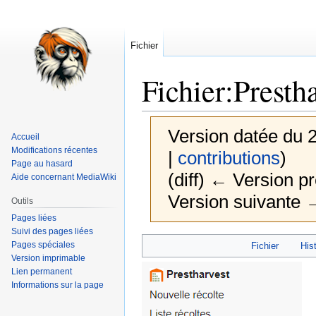
Fichier
Fichier
:
Presth
Version datée du 2
Accueil
Modifications récentes
|
contributions
)
Page au hasard
(diff) ← Version pr
Aide concernant MediaWiki
Version suivante →
Outils
Pages liées
Suivi des pages liées
Aller
Aller
Pages spéciales
Fichier
Hist
à
à
Version imprimable
Lien permanent
la
la
Informations sur la page
navigation
recherche