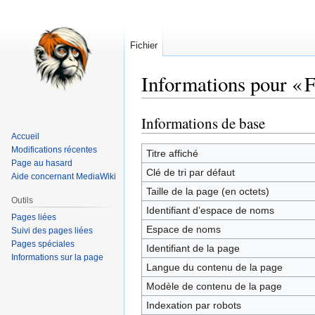
Fichier
Informations pour « F
Informations de base
Aller
Aller
à
à
Accueil
Modifications récentes
la
la
Titre affiché
Page au hasard
navigation
recherche
Clé de tri par défaut
Aide concernant MediaWiki
Taille de la page (en octets)
Outils
Identifiant dʼespace de noms
Pages liées
Espace de noms
Suivi des pages liées
Pages spéciales
Identifiant de la page
Informations sur la page
Langue du contenu de la page
Modèle de contenu de la page
Indexation par robots