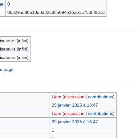
ge
0
0b329ad80510e8d32538a094e16ae1a75d8f061d
isateurs (infini)
isateurs (infini)
isateurs (infini)
te page.
Liam
(
discussion
|
contributions
)
29 janvier 2025 à 18:47
Liam
(
discussion
|
contributions
)
29 janvier 2025 à 18:47
1