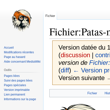
Fichier
Fichier
:
Patas-
Version datée du 
Accueil
Modifications récentes
(
discussion
|
contr
Page au hasard
version de
Fichie
Aide concernant MediaWiki
(
diff
)
← Version p
Outils
Pages liées
Version suivante →
Suivi des pages liées
Pages spéciales
Version imprimable
Aller
Aller
Fichier
Hist
Lien permanent
à
à
Informations sur la page
la
la
navigation
recherche