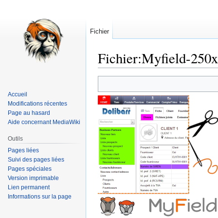
Fichier
Fichier
:
Myfield-250x
Aller
Aller
à
à
Accueil
la
la
Modifications récentes
navigation
recherche
Page au hasard
Aide concernant MediaWiki
Outils
Pages liées
Suivi des pages liées
Pages spéciales
Version imprimable
Lien permanent
Informations sur la page