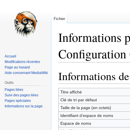
Fichier
Informations p
Configuration 
Accueil
Modifications récentes
Page au hasard
Informations de
Aller
Aller
Aide concernant MediaWiki
à
à
Outils
la
la
Pages liées
navigation
recherche
Titre affiché
Suivi des pages liées
Clé de tri par défaut
Pages spéciales
Informations sur la page
Taille de la page (en octets)
Identifiant dʼespace de noms
Espace de noms