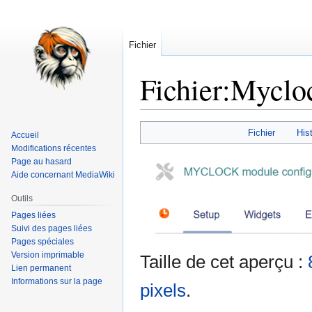
Fichier
Fichier
:
Mycloc
Aller
Aller
Fichier
Hist
Accueil
à
à
Modifications récentes
la
la
Page au hasard
navigation
recherche
Aide concernant MediaWiki
Outils
Pages liées
Suivi des pages liées
Pages spéciales
Version imprimable
Taille de cet aperçu :
Lien permanent
Informations sur la page
pixels
.