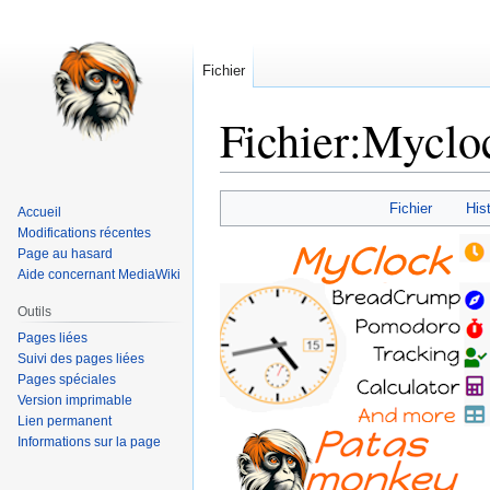
Fichier
Fichier
:
Myclo
Aller
Aller
Fichier
Hist
Accueil
à
à
Modifications récentes
la
la
Page au hasard
navigation
recherche
Aide concernant MediaWiki
Outils
Pages liées
Suivi des pages liées
Pages spéciales
Version imprimable
Lien permanent
Informations sur la page