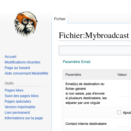
Fichier
Fichier
:
Mybroadcast 
Aller
Aller
à
à
Accueil
la
la
Modifications récentes
navigation
recherche
Page au hasard
Aide concernant MediaWiki
Outils
Pages liées
Suivi des pages liées
Pages spéciales
Version imprimable
Lien permanent
Informations sur la page