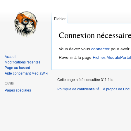
Fichier
Connexion nécessair
Aller
Aller
Vous devez vous
connecter
pour avoir 
à
à
Accueil
Revenir à la page
Fichier:ModulePortof
la
la
Modifications récentes
navigation
recherche
Page au hasard
Aide concernant MediaWiki
Cette page a été consultée 311 fois.
Outils
Politique de confidentialité
À propos de Doc
Pages spéciales