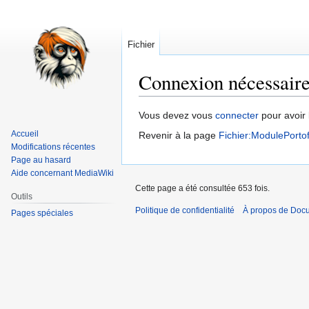
Fichier
Connexion nécessair
Aller
Aller
Vous devez vous
connecter
pour avoir 
à
à
Accueil
Revenir à la page
Fichier:ModulePortof
la
la
Modifications récentes
navigation
recherche
Page au hasard
Aide concernant MediaWiki
Cette page a été consultée 653 fois.
Outils
Politique de confidentialité
À propos de Doc
Pages spéciales