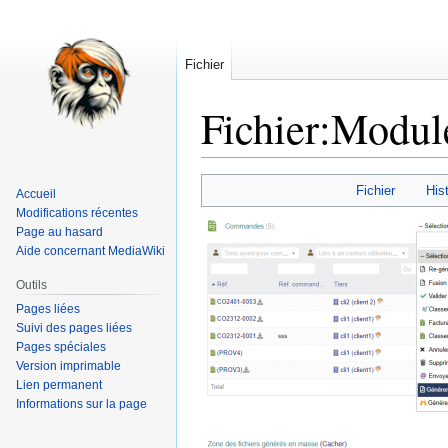
Fichier
Fichier
:
Module
Aller
Aller
Fichier
Hist
Accueil
à
à
Modifications récentes
la
la
Page au hasard
navigation
recherche
Aide concernant MediaWiki
Outils
Pages liées
Suivi des pages liées
Pages spéciales
Version imprimable
Lien permanent
Informations sur la page