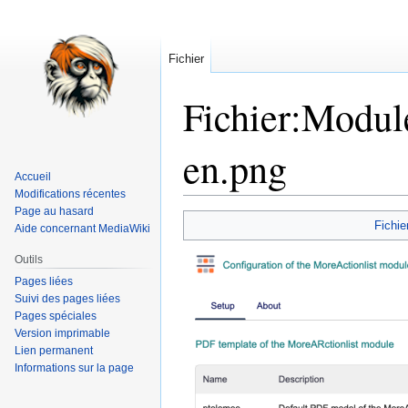
Fichier
Fichier
:
Modul
en.png
Accueil
Modifications récentes
Page au hasard
Aller
Aller
Fichie
Aide concernant MediaWiki
à
à
la
la
Outils
navigation
recherche
Pages liées
Suivi des pages liées
Pages spéciales
Version imprimable
Lien permanent
Informations sur la page