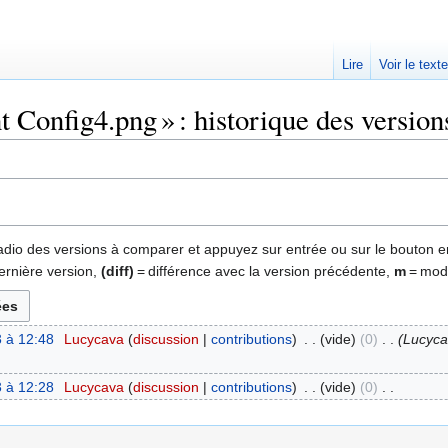
Lire
Voir le text
Config4.png » : historique des version
 radio des versions à comparer et appuyez sur entrée ou sur le bouton e
ernière version,
(diff)
= différence avec la version précédente,
m
= modi
 à 12:48
‎
Lucycava
discussion
contributions
‎
vide
0
‎
Lucyca
 à 12:28
‎
Lucycava
discussion
contributions
‎
vide
0
‎