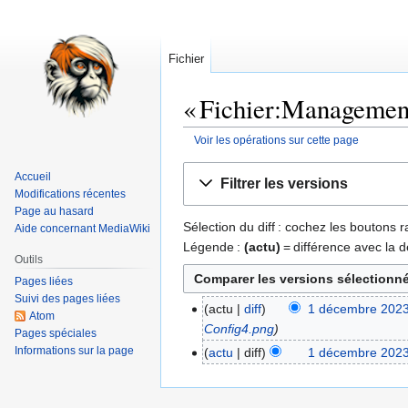
Fichier
« Fichier:Management 
Voir les opérations sur cette page
Aller
Aller
Accueil
Filtrer les versions
à
à
Modifications récentes
la
la
Page au hasard
Sélection du diff : cochez les boutons
Aide concernant MediaWiki
navigation
recherche
Légende :
(actu)
= différence avec la d
Outils
Pages liées
Suivi des pages liées
actu
diff
1 décembre 2023
1
Atom
Config4.png
décembre
Pages spéciales
2023
Informations sur la page
actu
diff
1 décembre 2023
A
u