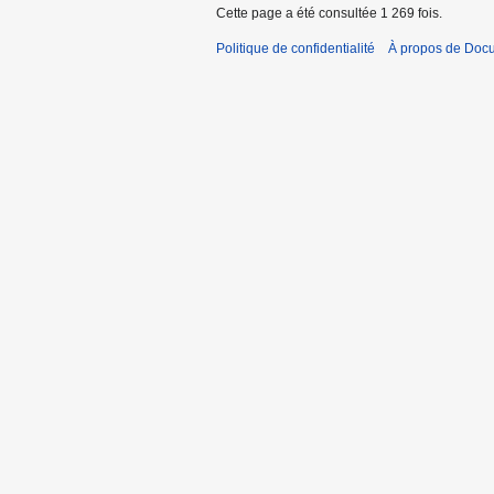
c
Cette page a été consultée 1 269 fois.
u
Politique de confidentialité
À propos de Doc
n
r
é
s
u
m
é
d
e
s
m
o
d
i
f
i
c
a
t