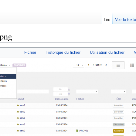
Lire
Voir le text
.png
Fichier
Historique du fichier
Utilisation du fichier
M