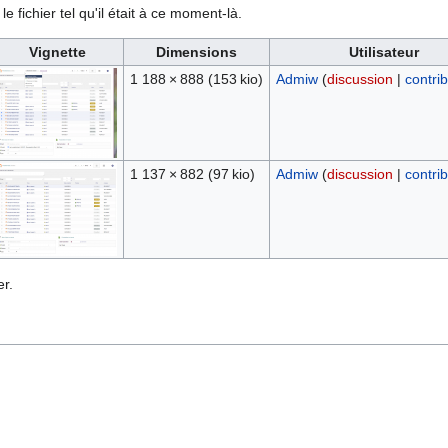
e fichier tel qu'il était à ce moment-là.
Vignette
Dimensions
Utilisateur
1 188 × 888
(153 kio)
Admiw
(
discussion
|
contri
1 137 × 882
(97 kio)
Admiw
(
discussion
|
contri
r.