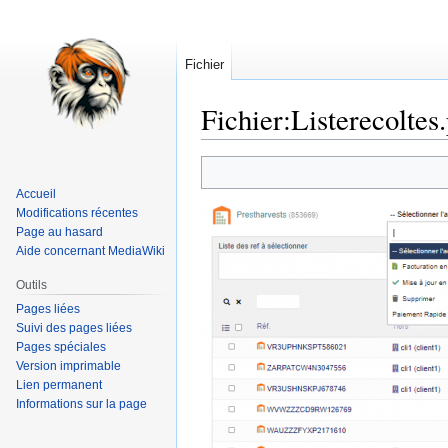
Fichier
Fichier
:
Listerecoltes
Aller
Aller
à
à
Accueil
la
la
Modifications récentes
navigation
recherche
Page au hasard
Aide concernant MediaWiki
Outils
Pages liées
Suivi des pages liées
Pages spéciales
Version imprimable
Lien permanent
Informations sur la page