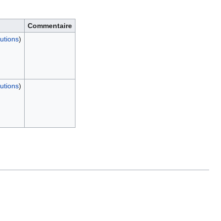
Commentaire
butions
)
butions
)