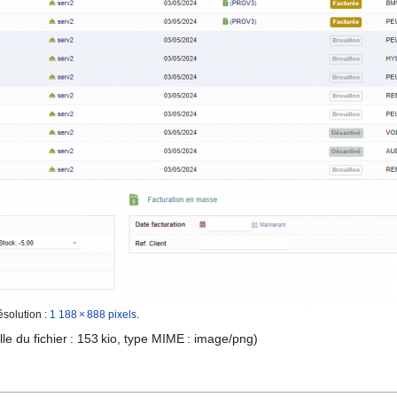
ésolution :
1 188 × 888 pixels
.
ille du fichier : 153 kio, type MIME :
image/png
)