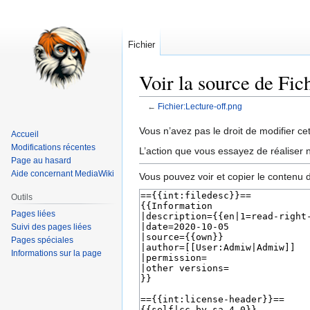
Fichier
Voir la source de Fic
←
Fichier:Lecture-off.png
Aller
Aller
Vous n’avez pas le droit de modifier cet
Accueil
à
à
Modifications récentes
L’action que vous essayez de réaliser n
la
la
Page au hasard
Aide concernant MediaWiki
navigation
recherche
Vous pouvez voir et copier le contenu 
Outils
Pages liées
Suivi des pages liées
Pages spéciales
Informations sur la page