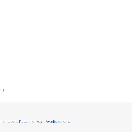
png
.
umentations Patas-monkey
Avertissements