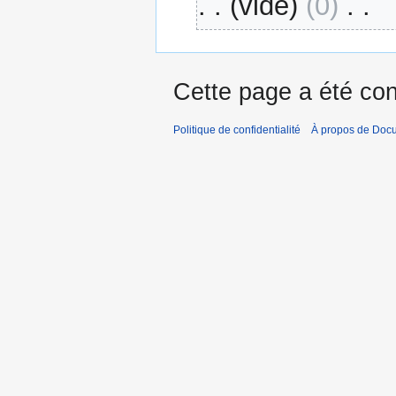
vide
0
‎
A
u
c
Cette page a été con
u
n
Politique de confidentialité
À propos de Doc
r
é
s
u
m
é
d
e
s
m
o
d
i
f