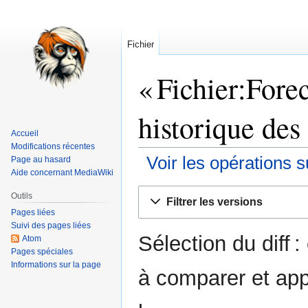
Fichier
« Fichier:Fore
historique des
Accueil
Modifications récentes
Voir les opérations s
Page au hasard
Aide concernant MediaWiki
Aller
Aller
Outils
Filtrer les versions
à
à
Pages liées
la
la
Suivi des pages liées
Sélection du diff 
navigation
recherche
Atom
Pages spéciales
Informations sur la page
à comparer et app