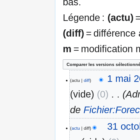
bas.
Légende :
(actu)
=
(diff)
= différence
m
= modification 
1
1 mai 2
actu
diff
mai
2025
vide
0
‎
Adm
de
Fichier:Fore
31
31 octo
actu
diff
octobre
2023