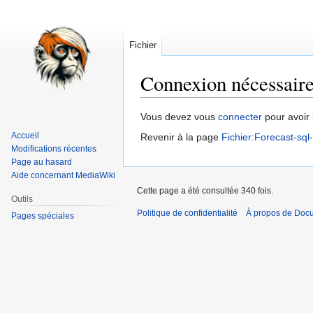
Fichier
Connexion nécessair
Aller
Aller
Vous devez vous
connecter
pour avoir 
à
à
Accueil
Revenir à la page
Fichier:Forecast-sql
la
la
Modifications récentes
navigation
recherche
Page au hasard
Aide concernant MediaWiki
Cette page a été consultée 340 fois.
Outils
Politique de confidentialité
À propos de Doc
Pages spéciales