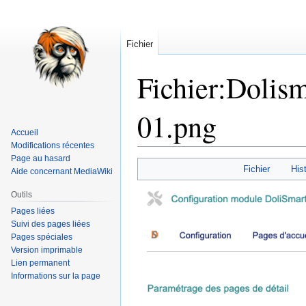
Fichier
Fichier
:
Dolism
01.png
Accueil
Modifications récentes
Page au hasard
Aller
Aller
Fichier
Hist
Aide concernant MediaWiki
à
à
la
la
Outils
navigation
recherche
Pages liées
Suivi des pages liées
Pages spéciales
Version imprimable
Lien permanent
Informations sur la page