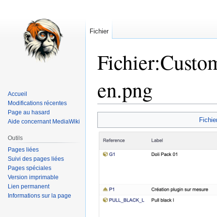
Fichier
Fichier
:
Custom
en.png
Accueil
Modifications récentes
Page au hasard
Aller
Aller
Fichie
Aide concernant MediaWiki
à
à
la
la
Outils
navigation
recherche
Pages liées
Suivi des pages liées
Pages spéciales
Version imprimable
Lien permanent
Informations sur la page