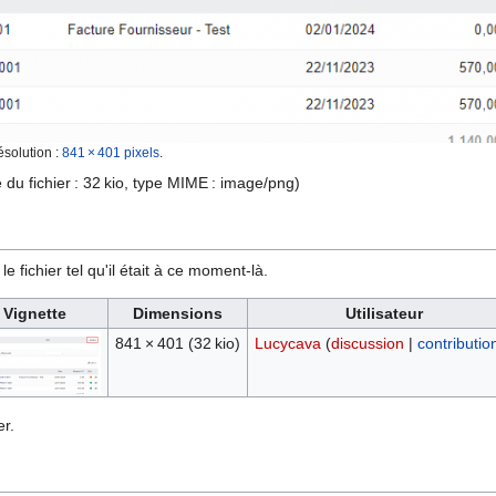
ésolution :
841 × 401 pixels
.
e du fichier : 32 kio, type MIME :
image/png
)
e fichier tel qu'il était à ce moment-là.
Vignette
Dimensions
Utilisateur
841 × 401
(32 kio)
Lucycava
(
discussion
|
contributio
r.