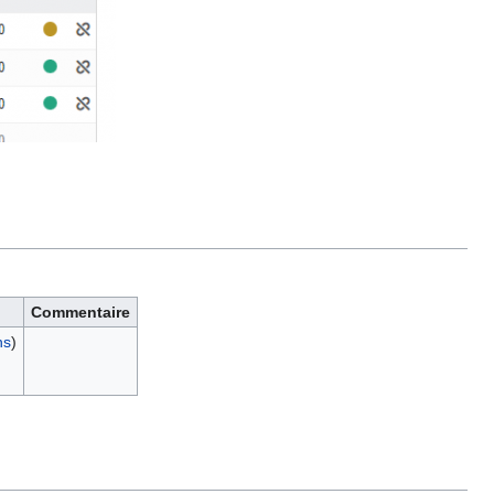
Commentaire
ns
)