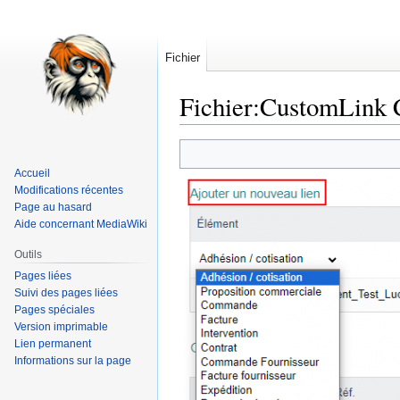
Fichier
Fichier
:
CustomLink 
Aller
Aller
à
à
Accueil
la
la
Modifications récentes
navigation
recherche
Page au hasard
Aide concernant MediaWiki
Outils
Pages liées
Suivi des pages liées
Pages spéciales
Version imprimable
Lien permanent
Informations sur la page