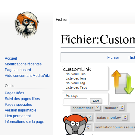
Fichier
Fichier
:
Custo
Aller
Aller
Fichier
Hist
Accueil
à
à
Modifications récentes
la
la
Page au hasard
navigation
recherche
Aide concernant MediaWiki
Outils
Pages liées
Suivi des pages liées
Pages spéciales
Version imprimable
Lien permanent
Informations sur la page