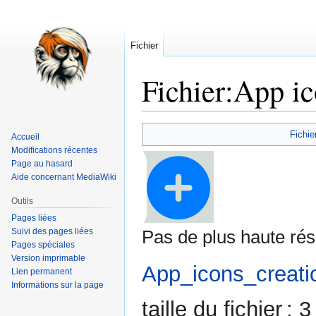
Fichier
Fichier
:
App ic
Aller
Aller
Fichie
Accueil
à
à
Modifications récentes
la
la
Page au hasard
navigation
recherche
Aide concernant MediaWiki
Outils
Pages liées
Suivi des pages liées
Pas de plus haute rés
Pages spéciales
Version imprimable
App_icons_creati
Lien permanent
Informations sur la page
taille du fichier :