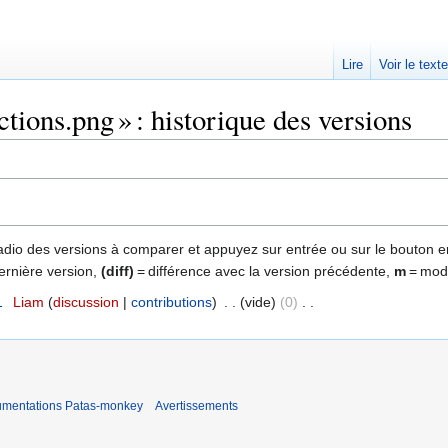
Lire
Voir le text
tions.png » : historique des versions
 radio des versions à comparer et appuyez sur entrée ou sur le bouton e
ernière version,
(diff)
= différence avec la version précédente,
m
= modi
1
‎
Liam
discussion
contributions
‎
vide
0
‎
umentations Patas-monkey
Avertissements