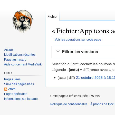
Fichier
« Fichier:App icons ac
Voir les opérations sur cette page
Aller
Aller
Accueil
Filtrer les versions
à
à
Modifications récentes
la
la
Page au hasard
Sélection du diff : cochez les boutons
Aide concernant MediaWiki
navigation
recherche
Légende :
(actu)
= différence avec la d
Outils
actu
diff
21 octobre 2025 à 18:1
21
Pages liées
A
octobre
Suivi des pages liées
u
Atom
2025
Pages spéciales
c
Cette page a été consultée 275 fois.
Informations sur la page
u
Politique de confidentialité
À propos de Doc
n
r