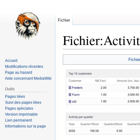
Fichier
Fichier
:
Activi
Aller
Aller
Fichie
Accueil
à
à
Modifications récentes
la
la
Page au hasard
navigation
recherche
Aide concernant MediaWiki
Outils
Pages liées
Suivi des pages liées
Pages spéciales
Version imprimable
Lien permanent
Informations sur la page