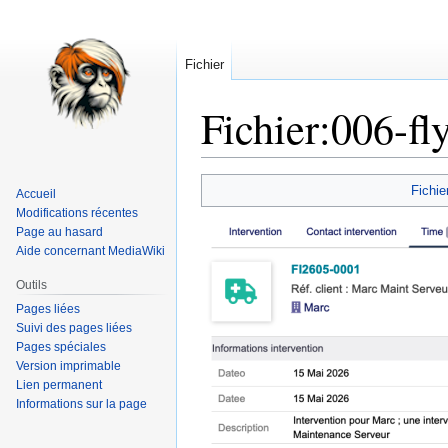
Fichier
Fichier
:
006-fl
Aller
Aller
Fichie
Accueil
à
à
Modifications récentes
la
la
Page au hasard
navigation
recherche
Aide concernant MediaWiki
Outils
Pages liées
Suivi des pages liées
Pages spéciales
Version imprimable
Lien permanent
Informations sur la page