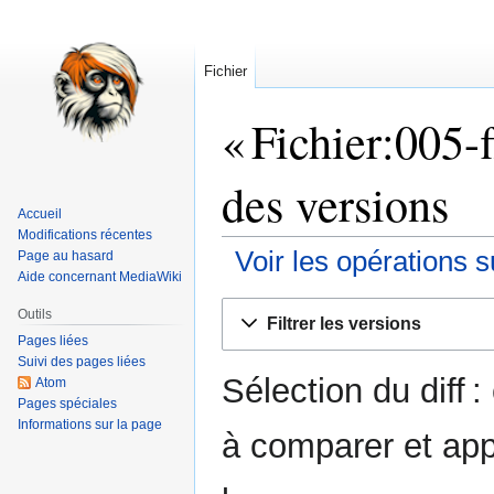
Fichier
« Fichier:005-f
des versions
Accueil
Modifications récentes
Voir les opérations s
Page au hasard
Aide concernant MediaWiki
Aller
Aller
Outils
Filtrer les versions
à
à
Pages liées
la
la
Suivi des pages liées
Sélection du diff 
navigation
recherche
Atom
Pages spéciales
Informations sur la page
à comparer et app