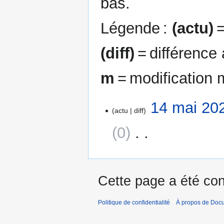
bas.
Légende :
(actu)
=
(diff)
= différence
m
= modification 
14
14 mai 20
actu
diff
mai
2026
0
‎
A
u
c
Cette page a été con
u
n
Politique de confidentialité
À propos de Doc
r
é