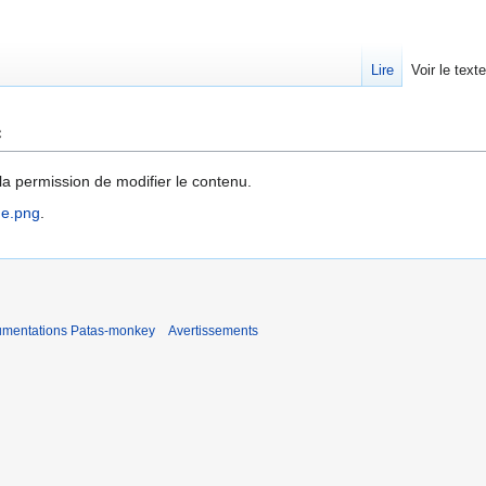
Lire
Voir le text
e
la permission de modifier le contenu.
me.png
.
umentations Patas-monkey
Avertissements