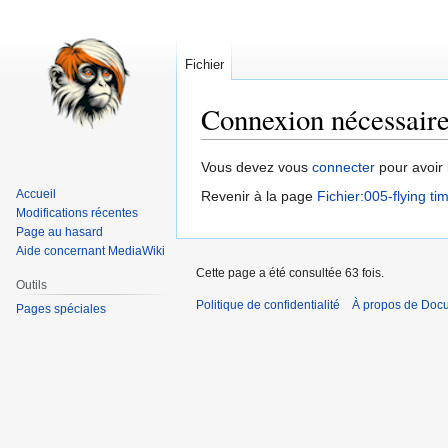
Fichier
Connexion nécessair
Aller
Aller
Vous devez vous
connecter
pour avoir 
à
à
Accueil
Revenir à la page
Fichier:005-flying ti
la
la
Modifications récentes
navigation
recherche
Page au hasard
Aide concernant MediaWiki
Cette page a été consultée 63 fois.
Outils
Politique de confidentialité
À propos de Doc
Pages spéciales