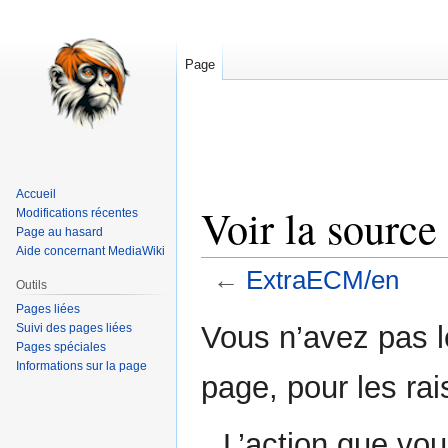
Page
Accueil
Voir la sourc
Modifications récentes
Page au hasard
Aide concernant MediaWiki
←
ExtraECM/en
Outils
Pages liées
Aller
Aller
Vous n’avez pas le
Suivi des pages liées
à
à
Pages spéciales
Informations sur la page
la
la
page, pour les rai
navigation
recherche
L’action que vou