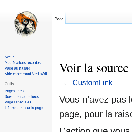
Page
Accueil
Voir la sourc
Modifications récentes
Page au hasard
Aide concernant MediaWiki
←
CustomLink
Outils
Pages liées
Aller
Aller
Vous n’avez pas le
Suivi des pages liées
à
à
Pages spéciales
Informations sur la page
la
la
page, pour la rais
navigation
recherche
L’action que vous