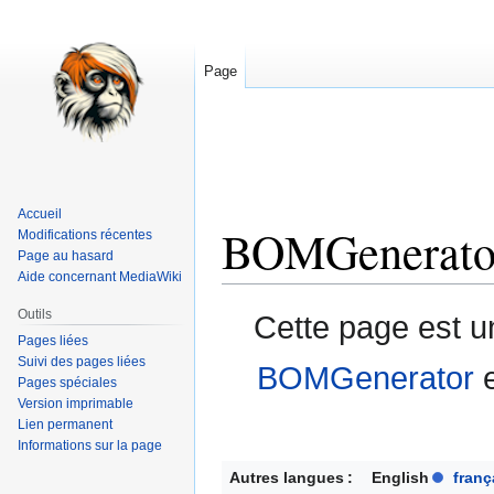
Page
Accueil
BOMGenerato
Modifications récentes
Page au hasard
Aide concernant MediaWiki
Aller
Aller
Outils
Cette page est 
à
à
Pages liées
la
la
Suivi des pages liées
BOMGenerator
e
Pages spéciales
navigation
recherche
Version imprimable
Lien permanent
Informations sur la page
Autres langues :
English
franç