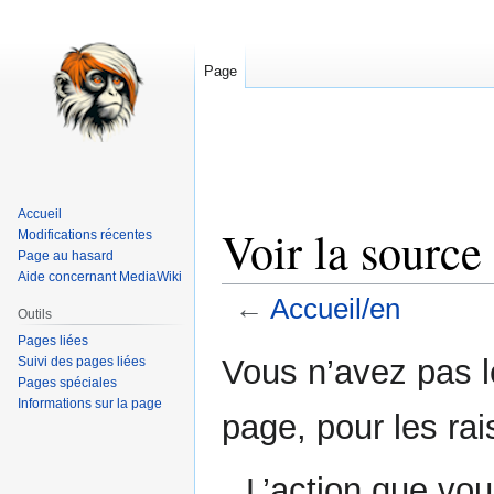
Page
Accueil
Voir la source
Modifications récentes
Page au hasard
Aide concernant MediaWiki
←
Accueil/en
Outils
Pages liées
Aller
Aller
Vous n’avez pas le
Suivi des pages liées
à
à
Pages spéciales
Informations sur la page
la
la
page, pour les rai
navigation
recherche
L’action que vou