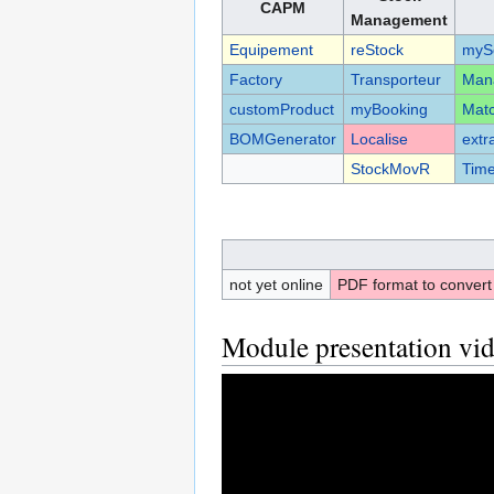
CAPM
Management
Equipement
reStock
myS
Factory
Transporteur
Man
customProduct
myBooking
Mat
BOMGenerator
Localise
extr
StockMovR
Tim
not yet online
PDF format to convert
Module presentation vi