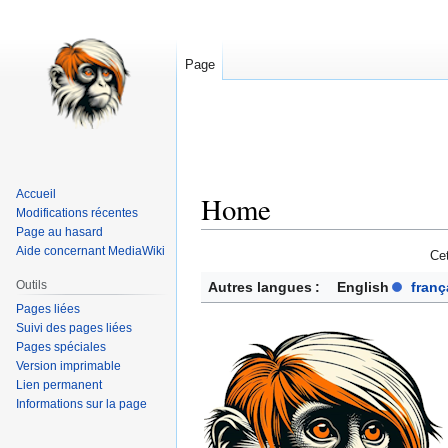
Page
Accueil
Home
Modifications récentes
Page au hasard
Aide concernant MediaWiki
Aller
Aller
Ce
à
à
Outils
Autres langues :
English
franç
la
la
Pages liées
navigation
recherche
Suivi des pages liées
Pages spéciales
Version imprimable
Lien permanent
Informations sur la page