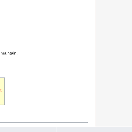
 maintain.
t.