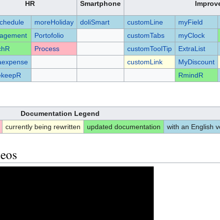
HR
Smartphone
Improv
chedule
moreHoliday
doliSmart
customLine
myField
agement
Portofolio
customTabs
myClock
chR
Process
customToolTip
ExtraList
aexpense
customLink
MyDiscount
ekeepR
RmindR
Documentation Legend
currently being rewritten
updated documentation
with an English v
deos